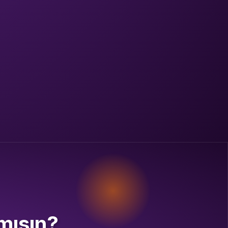
 mısın?