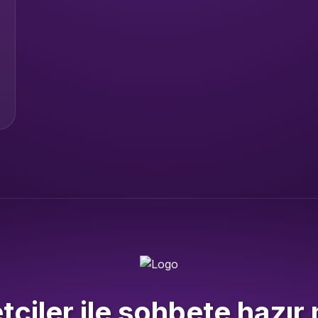
ciler ile sohbete hazır